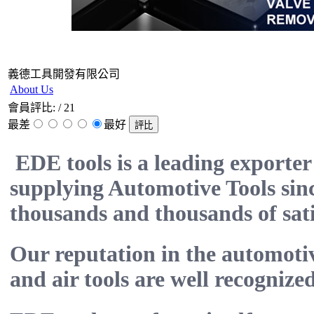
義德工具開發有限公司
About Us
會員評比:
/ 21
最差
最好
EDE tools is a leading exporte
supplying Automotive Tools sin
thousands and thousands of satis
Our reputation in the automotive
and air tools are well recognized