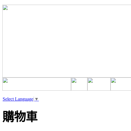
Select Language
▼
購物車